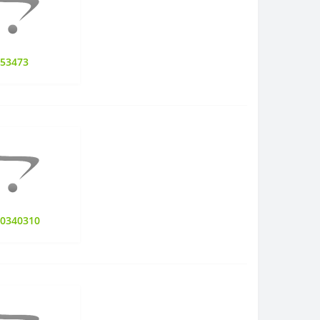
853473
90340310