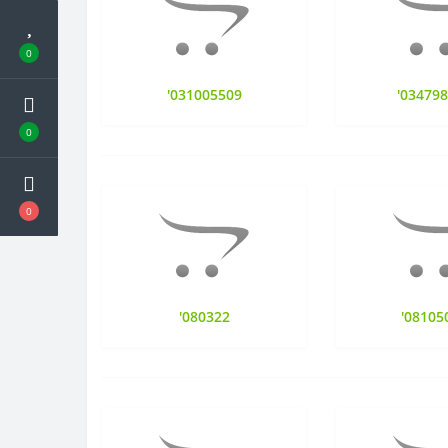
0
'031005509
'03479
0
0
'080322
'08105