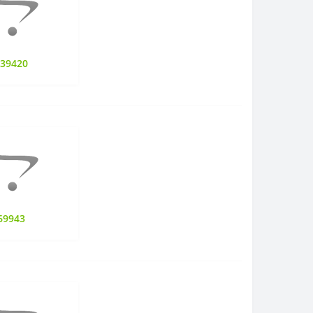
339420
69943