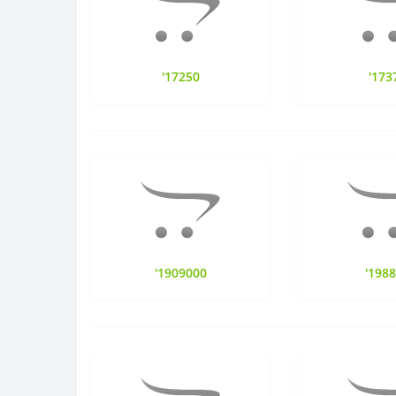
'17250
'173
'1909000
'198