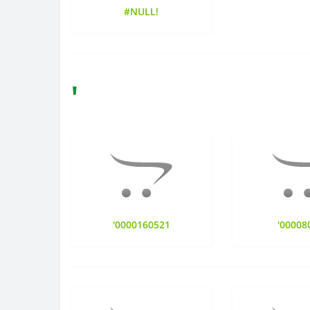
#NULL!
'
'0000160521
'00008