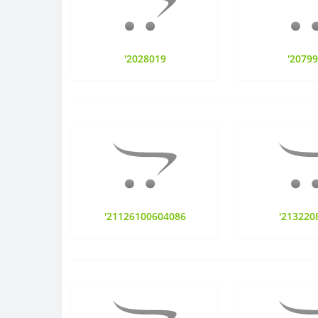
'2028019
'2079
'21126100604086
'213220