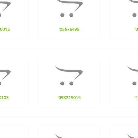
80015
'05676495
'
0103
'098215019
'