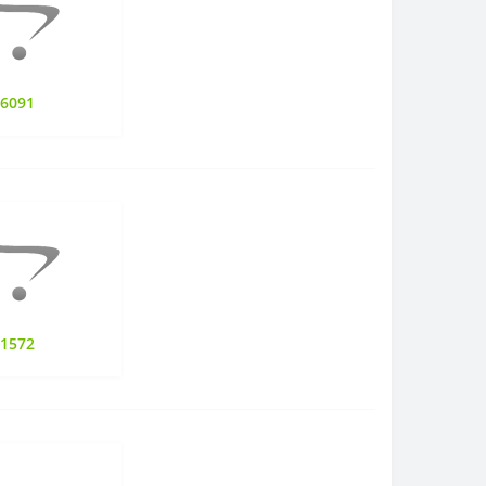
06091
11572