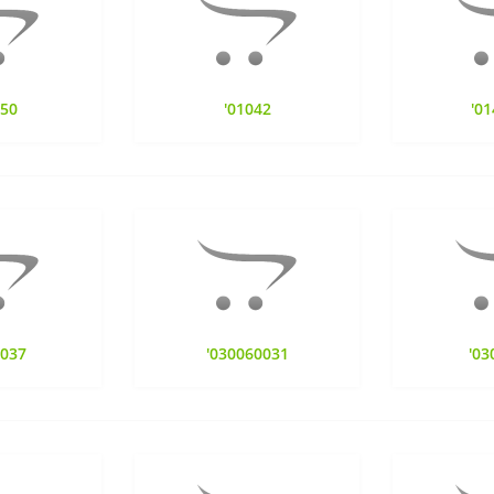
150
'01042
'01
4037
'030060031
'03