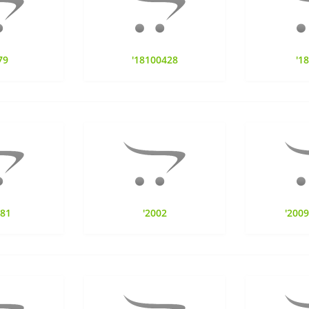
79
'18100428
'1
881
'2002
'200