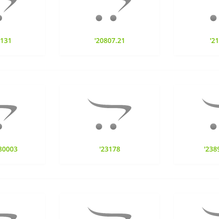
9131
'20807.21
'2
80003
'23178
'238