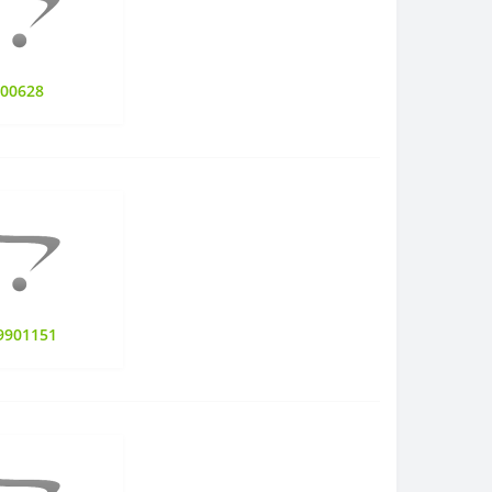
100628
9901151