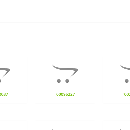
0037
'00095227
'00