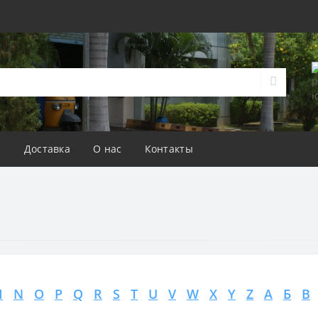
а
Доставка
О нас
Контакты
M
N
O
P
Q
R
S
T
U
V
W
X
Y
Z
А
Б
В