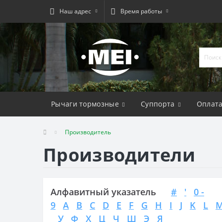
Наш адрес
Время работы
Рычаги тормозные
Суппорта
Оплат
Производитель
Производители
Алфавитный указатель
#
'
0 -
9
A
B
C
D
E
F
G
H
I
J
K
L
У
Ф
Х
Ц
Ч
Ш
Э
Я