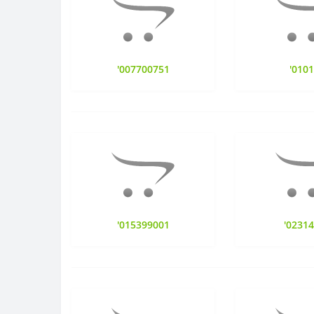
'007700751
'010
'015399001
'0231