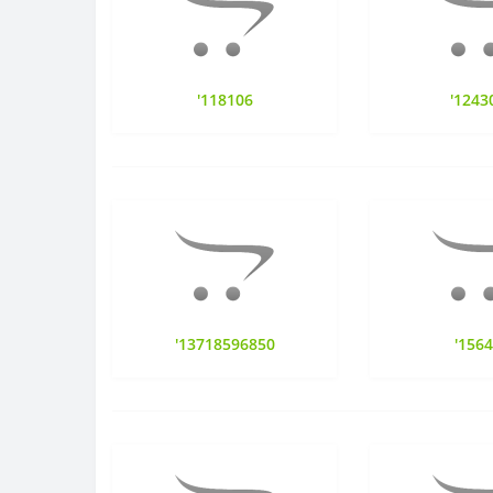
'118106
'1243
'13718596850
'156