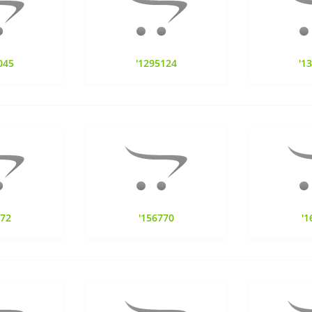
045
'1295124
'1
472
'156770
'1