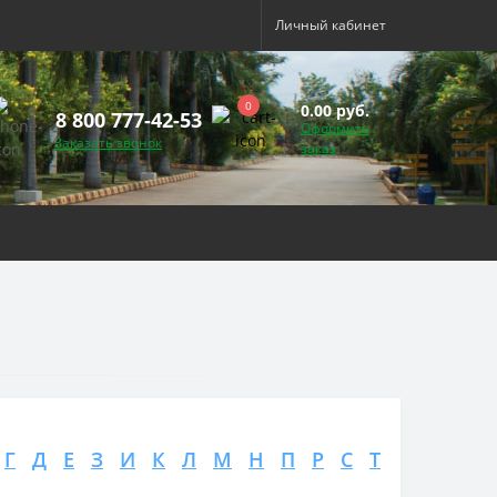
Личный кабинет
0
0.00 руб.
8 800 777-42-53
Оформить
Заказать звонок
заказ
Г
Д
Е
З
И
К
Л
М
Н
П
Р
С
Т