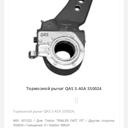
Тормозной рычаг QAS S-ASA SS0024
0
Тормозной рычаг QAS S-ASA SS0024..
MEI:
6Y1525
Для:
Trailor TRAILER FAST FIT
Другая сторона:
SS0024
Смещение:
0
Haldex:
80024