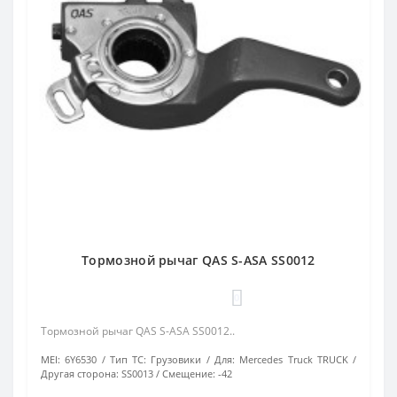
Тормозной рычаг QAS S-ASA SS0012
0
Тормозной рычаг QAS S-ASA SS0012..
MEI:
6Y6530
Тип ТС:
Грузовики
Для:
Mercedes Truck TRUCK
Другая сторона:
SS0013
Смещение:
-42