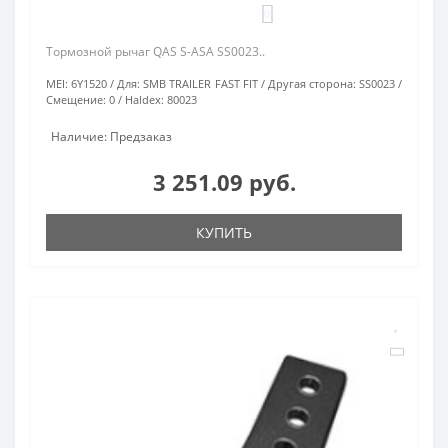
0
Тормозной рычаг QAS S-ASA SS0023..
MEI:
6Y1520
Для:
SMB TRAILER FAST FIT
Другая сторона:
SS0023
Смещение:
0
Haldex:
80023
Наличие: Предзаказ
3 251.09 руб.
КУПИТЬ