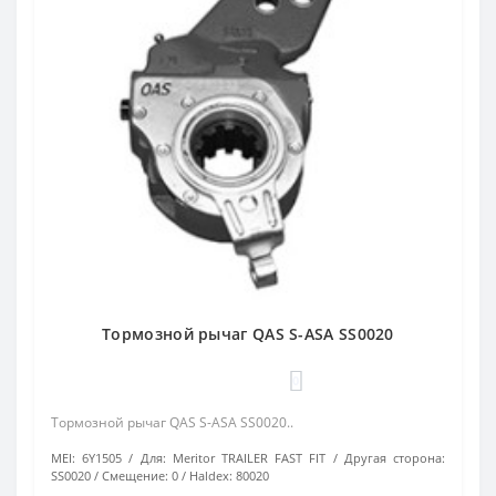
Тормозной рычаг QAS S-ASA SS0020
0
Тормозной рычаг QAS S-ASA SS0020..
MEI:
6Y1505
Для:
Meritor TRAILER FAST FIT
Другая сторона:
SS0020
Смещение:
0
Haldex:
80020