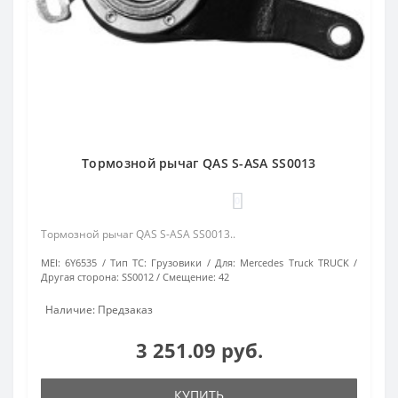
Тормозной рычаг QAS S-ASA SS0013
0
Тормозной рычаг QAS S-ASA SS0013..
MEI:
6Y6535
Тип ТС:
Грузовики
Для:
Mercedes Truck TRUCK
Другая сторона:
SS0012
Смещение:
42
Наличие: Предзаказ
3 251.09 руб.
КУПИТЬ