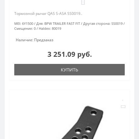
0
Тормозной рычаг QAS S-ASA SS0019..
MEI:
6Y1500
Для:
BPW TRAILER FAST FIT
Другая сторона:
SS0019
Смещение:
0
Haldex:
80019
Наличие: Предзаказ
3 251.09 руб.
КУПИТЬ