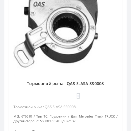
Тормозной рычаг QAS S-ASA SS0008
0
Тормозной рычаг QAS S-ASA SS0008..
MEI:
6Y6510
Тип ТС:
Грузовики
Для:
Mercedes Truck TRUCK
Другая сторона:
SS0009
Смещение:
37