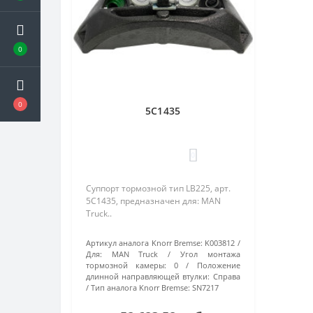
0
0
5C1435
0
Суппорт тормозной тип LB225, арт.
5C1435, предназначен для: MAN
Truck..
Артикул аналога Knorr Bremse:
K003812
Для:
MAN Truck
Угол монтажа
тормозной камеры:
0
Положение
длинной направляющей втулки:
Справа
Тип аналога Knorr Bremse:
SN7217