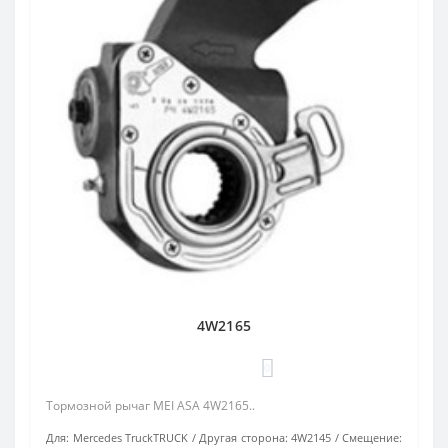
4W2165
0
Тормозной рычаг MEI ASA 4W2165..
Для:
Mercedes TruckTRUCK
Другая сторона:
4W2145
Смещение: