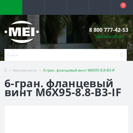
0
8 800 777-42-53
Заказать звонок
Автозапчасти
6-гран. фланцевый винт M6X95-8.8-B3-IF
6-гран. фланцевый
винт M6X95-8.8-B3-IF