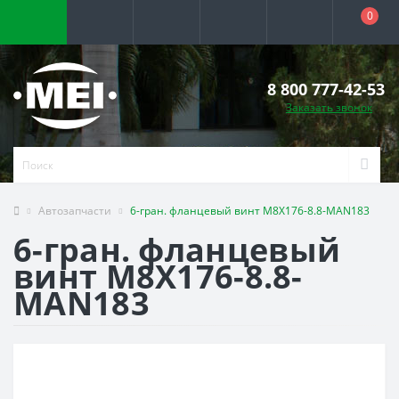
0
8 800 777-42-53
Заказать звонок
Автозапчасти
6-гран. фланцевый винт M8X176-8.8-MAN183
6-гран. фланцевый
винт M8X176-8.8-
MAN183