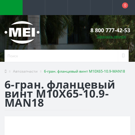
0
8 800 777-42-53
Заказать звонок
Автозапчасти
6-гран. фланцевый винт M10X65-10.9-MAN18
6-гран. фланцевый
винт M10X65-10.9-
MAN18